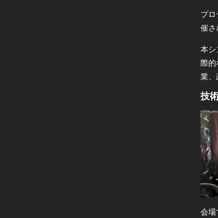
プロ
催さ
本シ
際的
業、
技
会場