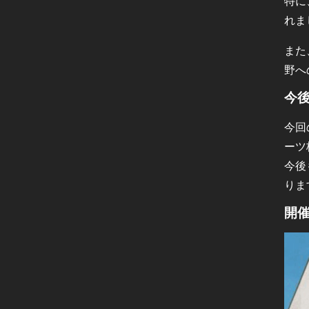
特に
れま
また
野へ
今
今回
ーツ
今後
りま
開