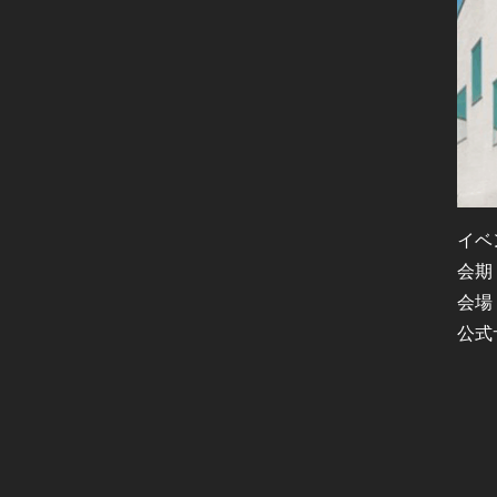
イベン
会期
会場：
公式