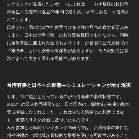
ンクタンクが発表したレポートによれば、「中小規模の核紛争
が発生する確率は過去30年間で最も高い水準にある」と指摘さ
れています。
日本という国の地政学的位置づけを冷静に見つめ直す必要があ
ります。日本は世界で唯一の核攻撃被爆国でありながら、同時
に核保有国に囲まれた国でもあります。外務省の公式見解では
「核の傘」という安全保障体制がありますが、その実効性は状
況によって大きく変わる可能性があります。
台湾有事と日本への影響—シミュレーションが示す現実
近年、特に焦点となっているのが台湾海峡の緊張状態です。
2023年の日米共同演習では、日本国内の一部地域が有事の際の
警戒区域に含まれました。これは単なる演習上の想定ではな
く、実際のリスク評価に基づいたものです。
私が参加した民間シンクタンクの研究では、台湾有事の際に九
州や沖縄の一部地域が直接的な影響を受ける可能性があること