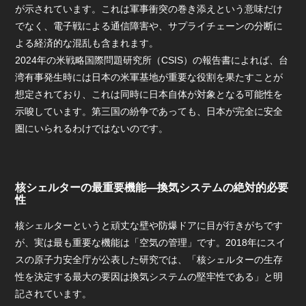
が示されています。これは軍事衝突の巻き添えという意味だけ
でなく、電子戦による通信障害や、サプライチェーンの分断に
よる経済的な混乱も含まれます。
2024年の米戦略国際問題研究所（CSIS）の報告書によれば、台
湾有事発生時には日本の米軍基地が重要な役割を果たすことが
想定されており、これは同時に日本自体が対象となる可能性を
示唆しています。第三国の紛争であっても、日本が完全に安全
圏にいられるわけではないのです。
核シェルターの最重要機能―換気システムの絶対的必要
性
核シェルターというと頑丈な壁や防爆ドアに目が行きがちです
が、実は最も重要な機能は「空気の管理」です。2018年にスイ
スの原子力安全庁が公表した研究では、「核シェルターの生存
性を決定する最大の要因は換気システムの堅牢性である」と明
記されています。