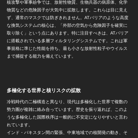
核攻撃や軍事紛争では、放射性物質、生物兵器の病原体、化学
物質などの危険因子が大気中に拡散します。これらは目に見え
ず、通常のマスクでは防ぎきれません。ATバリアのような高度
な換気システムの核心は、「外部の空気から危険因子を確実に
取り除く」という点にあります。特に注目すべきは、ATバリア
に搭載されている多層フィルタリングシステムです。これは軍
事規格に準じた性能を持ち、最も小さな放射性粒子やウイルス
まで捕捉する能力を備えています。
多極化する世界と核リスクの拡散
冷戦時代の二極構造と異なり、現代は多極化した世界で複数の
勢力圏が複雑に絡み合っています。歴史を振り返れば、このよ
うな多極化した国際秩序は一般的に不安定になりやすいと言わ
れています。
インド・パキスタン間の緊張、中東地域での核開発の動き、そ