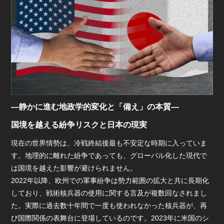
―静かに進む地政学的変化と「備え」の本質―
国境を越える紛争リスクと日本の現実
現在の世界情勢は、冷戦終結後最も不安定な時期に入っていま
す。地理的に離れた紛争であっても、グローバル化した現代で
は国境を越えた影響が避けられません。
2022年以降、欧州での軍事紛争は勢力範囲の拡大と共に長期化
しており、戦術核兵器の使用に関する言及が複数回なされまし
た。実際に過去数十年間で一度も使われなかった核兵器が、再
び国際関係の表舞台に登場しているのです。2023年に米国のシ