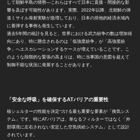
して朝鮮半島の情勢—これらはすべて日本に直接・間接的な影
響を及ぼす可能性があります。実際、2022年以降、北朝鮮の弾
道ミサイル発射実験が急増しており、日本の排他的経済水域内
に着弾する事例も発生しています。
過去5年間の統計を見ると、世界における武力紛争の数は増加傾
向にあり、特に懸念されるのは「低強度紛争」が「高強度紛
争」へエスカレーションするケースが増えていることです。こ
のような段階的な緊張の高まりは、時に当事国の意図を超えて
制御不能な状況に発展することがあります。
「安全な呼吸」を確保するATバリアの重要性
核シェルターの性能を決定づける最も重要な要素が「換気シス
テム」です。特にATバリアは、単なるフィルターではなく「外
部環境に左右されない安定した空気供給システム」として設計
されています。