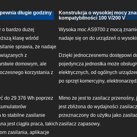
pewnia długie godziny
Konstrukcja o wysokiej mocy zna
kompatybilności 100 V/200 V
 o bardzo dużej
Wysoka moc AS9700 z mocą znami
yższą klasę wśród
nadaje się on do urządzeń o wysoki
silanie sprawia, że nadaje
związanych z
Dzięki jednoczesnemu dostępowi do
arstwie domowym, ale
pojedyncza jednostka może obsług
noczesnego korzystania z
elektrycznych, od ogólnych urząd
po sprzęt komercyjny, elektronarzędz
yć do 29 376 Wh poprzez
Mimo że jest to zasilacz przenośny
kumulatorów
jest zbliżona do wydajności zasilacz
to stabilne zasilanie
przeznaczony do użytku jako zasila
a jest ciągła praca, takich
zasilacz zapasowy.
om zasilania, aplikacje