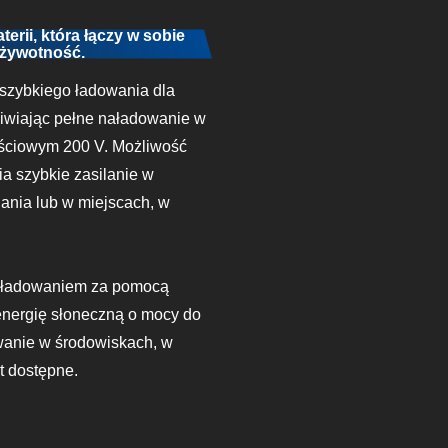
erii, która łączy w sobie
 żywotność.
szybkiego ładowania dla
iwiając pełne naładowanie w
jściowym 200 V. Możliwość
a szybkie zasilanie w
ania lub w miejscach, w
.
z ładowaniem za pomocą
energię słoneczną o mocy do
wanie w środowiskach, w
t dostępne.