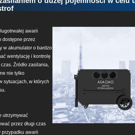
 zasilaniem o dużej pojemności w celu 
trof
ługotrwałej awarii
ło dostępne przez
y w akumulator o bardzo
ć wentylację i kontrolę
 czas. Źródło zasilania,
ne nie tylko
 w sytuacjach, w których
su.
że utrzymywać
ywać przez długi czas
w przypadku awarii