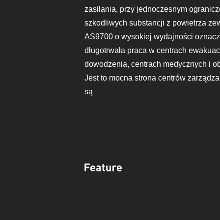
zasilania, przy jednoczesnym ogranic
szkodliwych substancji z powietrza ze
AS9700 o wysokiej wydajności oznacza
długotrwała praca w centrach ewakuac
dowodzenia, centrach medycznych i o
Jest to mocna strona centrów zarządzan
są