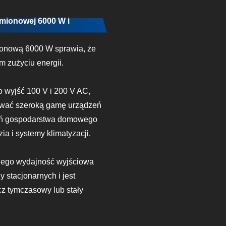
mionowej 6000 W i
onową 6000 W sprawia, że
m zużyciu energii.
 wyjść 100 V i 200 V AC,
iwać szeroką gamę urządzeń
zeń gospodarstwa domowego
ia i systemy klimatyzacji.
, jego wydajność wyjściowa
y stacjonarnych i jest
cz tymczasowy lub stały