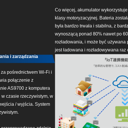
Co więcej, akumulator wykorzystuje 
klasy motoryzacyjnej. Bateria zosta
była bardzo trwała i stabilna, z bar
wynoszącą ponad 80% nawet po 600
rozładowania, i może być używana pr
jest ładowana i rozładowywana raz 
nia i zarządzania
za pośrednictwem Wi-Fi i
iwia połączenie z
wanie AS9700 z komputera
 w czasie rzeczywistym, w
wejścia / wyjścia. System
zywistym.