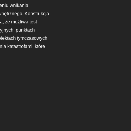
zeniu wnikania
wnętrznego. Konstrukcja
, że możliwa jest
yjnych, punktach
biektach tymczasowych.
ia katastrofami, które