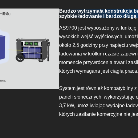
Bardzo wytrzymała konstrukcja bat
szybkie ładowanie i bardzo długą
AS9700 jest wyposażony w funkcję 
wysokich wejść wyjściowych, umożl
około 2,5 godziny przy napięciu we
ładowania w krótkim czasie zapewni
momencie przywrócenia awarii zasil
których wymagana jest ciągła praca
System jest również kompatybilny 
paneli słonecznych, wykorzystując 
3,7 kW, umożliwiając wydajne łado
których zasilanie komercyjne nie jes