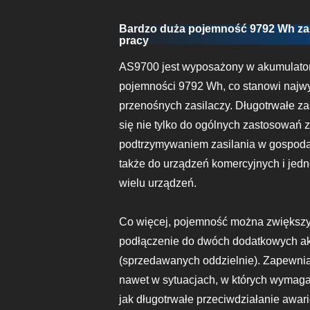
Bardzo duża pojemność 9792 Wh za
pracy
AS9700 jest wyposażony w akumulator
pojemności 9792 Wh, co stanowi najw
przenośnych zasilaczy. Długotrwałe za
się nie tylko do ogólnych zastosowań 
podtrzymywaniem zasilania w gospod
także do urządzeń komercyjnych i jed
wielu urządzeń.
Co więcej, pojemność można zwiększ
podłączenie do dwóch dodatkowych a
(sprzedawanych oddzielnie). Zapewnia 
nawet w sytuacjach, w których wymagan
jak długotrwałe przeciwdziałanie awari