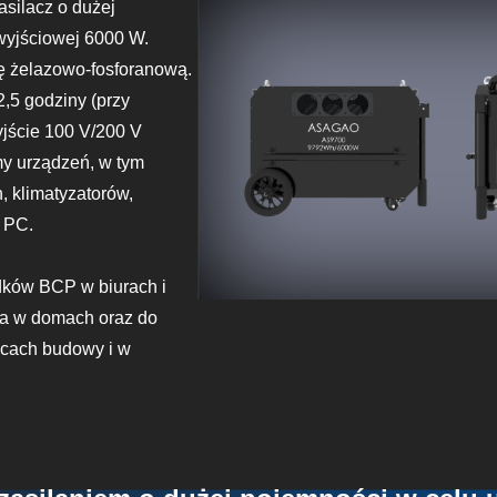
silacz o dużej
wyjściowej 6000 W.
ę żelazowo-fosforanową.
,5 godziny (przy
yjście 100 V/200 V
my urządzeń, w tym
, klimatyzatorów,
 PC.
dków BCP w biurach i
nia w domach oraz do
acach budowy i w